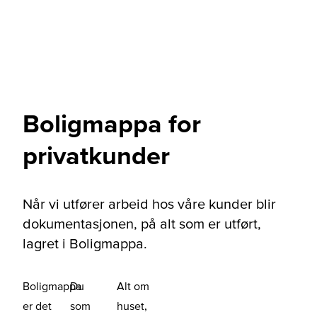
Boligmappa for
privatkunder
Når vi utfører arbeid hos våre kunder blir
dokumentasjonen, på alt som er utført,
lagret i Boligmappa.
Boligmappa
Du
Alt om
er det
som
huset,