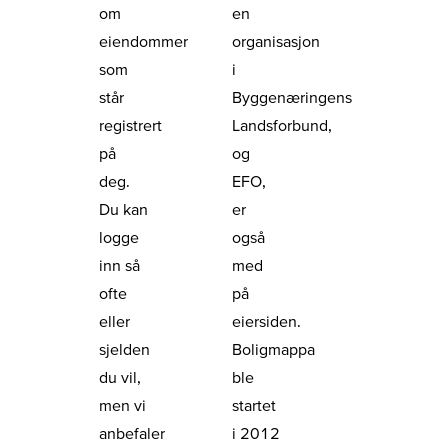
om
en
eiendommer
organisasjon
som
i
står
Byggenæringens
registrert
Landsforbund,
på
og
deg.
EFO,
Du kan
er
logge
også
inn så
med
ofte
på
eller
eiersiden.
sjelden
Boligmappa
du vil,
ble
men vi
startet
anbefaler
i 2012