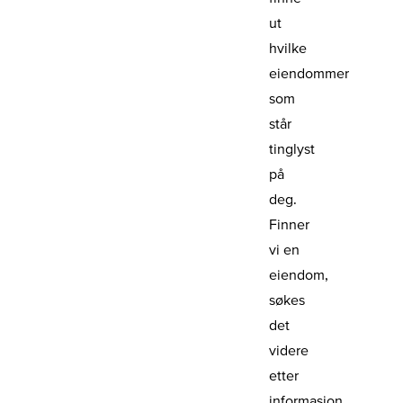
ut
hvilke
eiendommer
som
står
tinglyst
på
deg.
Finner
vi en
eiendom,
søkes
det
videre
etter
informasjon