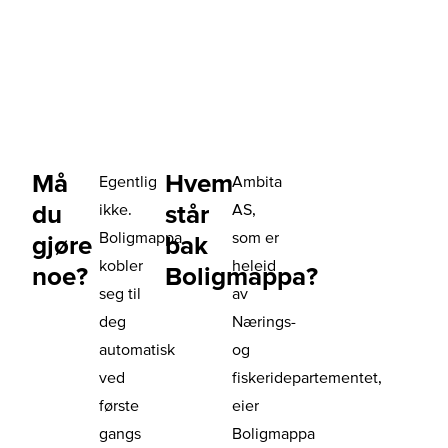
Må
Hvem
Egentlig
Ambita
du
står
ikke.
AS,
Boligmappa
som er
gjøre
bak
kobler
heleid
noe?
Boligmappa?
seg til
av
deg
Nærings-
automatisk
og
ved
fiskeridepartementet,
første
eier
gangs
Boligmappa