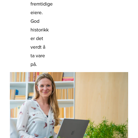
fremtidige
eiere.
God
historikk
er det
verdt å
ta vare
på.