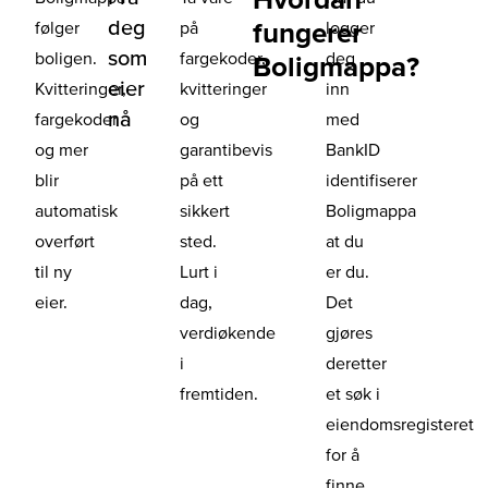
deg
fungerer
følger
på
logger
som
boligen.
fargekoder,
deg
Boligmappa?
eier
Kvitteringer,
kvitteringer
inn
nå
fargekoder
og
med
og mer
garantibevis
BankID
blir
på ett
identifiserer
automatisk
sikkert
Boligmappa
overført
sted.
at du
til ny
Lurt i
er du.
eier.
dag,
Det
verdiøkende
gjøres
i
deretter
fremtiden.
et søk i
eiendomsregisteret
for å
finne