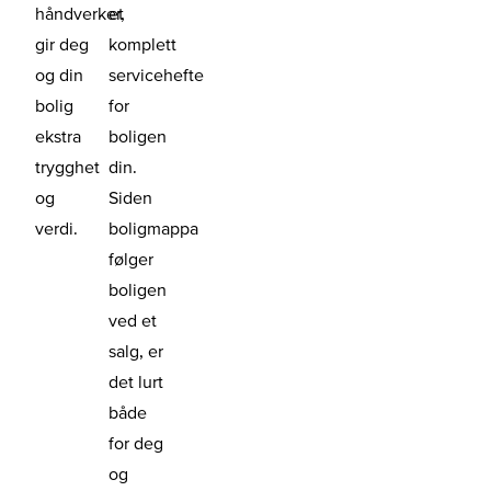
håndverker,
et
gir deg
komplett
og din
servicehefte
bolig
for
ekstra
boligen
trygghet
din.
og
Siden
verdi.
boligmappa
følger
boligen
ved et
salg, er
det lurt
både
for deg
og