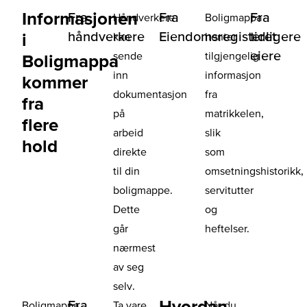
Informasjonen
Fra
Fra
Fra
Håndverkere
Boligmappa
håndverkere
Eiendomsregisteret
tidligere
i
kan
henter
eiere
sende
tilgjengelig
Boligmappa
inn
informasjon
kommer
dokumentasjon
fra
fra
på
matrikkelen,
flere
arbeid
slik
hold
direkte
som
til din
omsetningshistorikk,
boligmappe.
servitutter
Dette
og
går
heftelser.
nærmest
av seg
selv.
Hvordan
Fra
Boligmappa
Ta vare
Når du