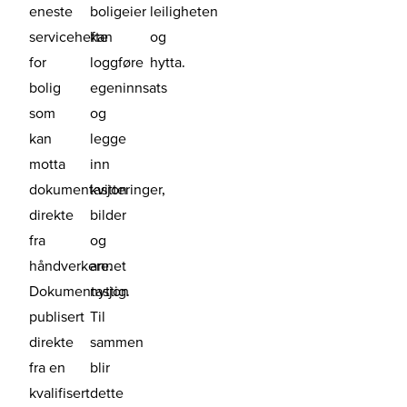
eneste
boligeier
leiligheten
servicehefte
kan
og
for
loggføre
hytta.
bolig
egeninnsats
som
og
kan
legge
motta
inn
dokumentasjon
kvitteringer,
direkte
bilder
fra
og
håndverkere.
annet
Dokumentasjon
nyttig.
publisert
Til
direkte
sammen
fra en
blir
kvalifisert
dette