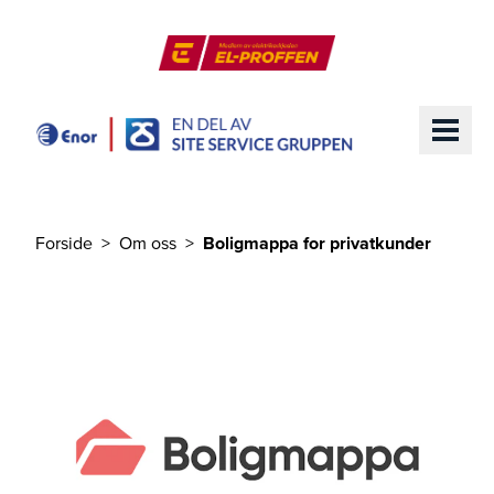
Til hovedinnhold
El-Proffen
ME
Forside
Om oss
Boligmappa for privatkunder
Du er her