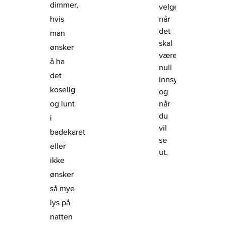
dimmer,
velge
når
hvis
det
man
skal
ønsker
være
å ha
null
det
innsyn
koselig
og
når
og lunt
du
i
vil
badekaret
se
eller
ut.
ikke
ønsker
så mye
lys på
natten