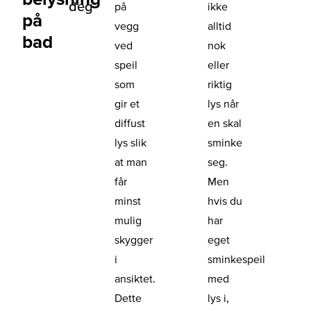
deg
på
ikke
på
vegg
alltid
bad
ved
nok
speil
eller
som
riktig
gir et
lys når
diffust
en skal
lys slik
sminke
at man
seg.
får
Men
minst
hvis du
mulig
har
skygger
eget
i
sminkespeil
ansiktet.
med
Dette
lys i,