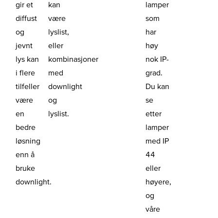
gir et
kan
lamper
diffust
være
som
og
lyslist,
har
jevnt
eller
høy
lys kan
kombinasjoner
nok IP-
i flere
med
grad.
tilfeller
downlight
Du kan
være
og
se
en
lyslist.
etter
bedre
lamper
løsning
med IP
enn å
44
bruke
eller
downlight.
høyere,
og
våre