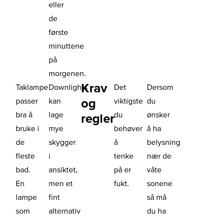
eller
de
første
minuttene
på
morgenen.
Krav
Taklampe
Downlights
Det
Dersom
og
passer
kan
viktigste
du
bra å
lage
du
ønsker
regler
bruke i
mye
behøver
å ha
de
skygger
å
belysning
fleste
i
tenke
nær de
bad.
ansiktet,
på er
våte
En
men et
fukt.
sonene
lampe
fint
så må
som
alternativ
du ha