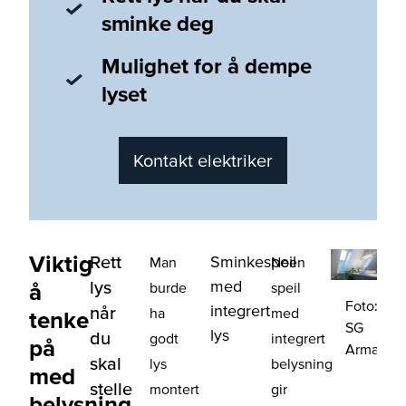
sminke deg
Mulighet for å dempe
lyset
Kontakt elektriker
Viktig
Rett
Sminkespeil
Man
Noen
med
lys
å
burde
speil
Foto:
integrert
når
ha
med
tenke
SG
lys
du
godt
integrert
på
Armature
skal
lys
belysning
med
stelle
montert
gir
belysning