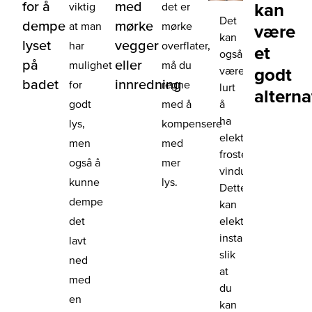
for å
med
kan
viktig
det er
Det
dempe
mørke
at man
mørke
være
kan
lyset
vegger
har
overflater,
et
også
på
eller
mulighet
må du
være
godt
badet
innredning
for
regne
lurt
alterna
å
godt
med å
ha
lys,
kompensere
elektrisk
men
med
frostet
også å
mer
vindu.
kunne
lys.
Dette
dempe
kan
elektriker
det
installere
lavt
slik
ned
at
med
du
en
kan