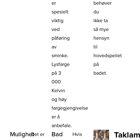
er
behøver
spesielt
du
viktig
ikke ta
ved
så mye
påføring
hensyn
av
til
sminke.
hovedspeilet
Lysfarge
på
på 3
badet.
000
Kelvin
og høy
fargegjengivelse
er å
anbefale.
Taklam
Mulighet
Bad
Det er
Hvis