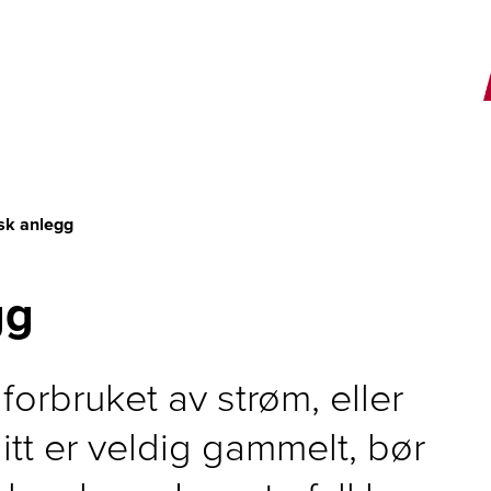
E
isk anlegg
gg
forbruket av strøm, eller
itt er veldig gammelt, bør