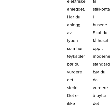
elektriske
få
anlegget.
stikkonta
Har du
i
anlegg
husene.
av
Skal du
typen
få huset
som har
opp til
tøykabler
modern
bør du
standard
vurdere
bør du
det
da
sterkt.
vurdere
Det er
å bytte
ikke
det