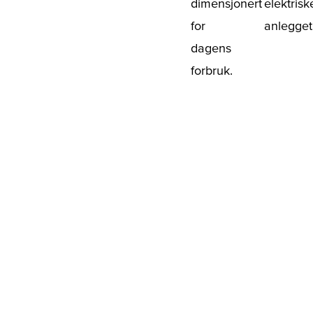
dimensjonert
elektrisk
for
anlegget
dagens
forbruk.