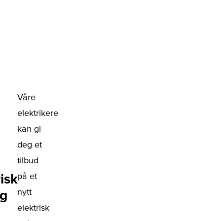
Våre
elektrikere
kan gi
deg et
tilbud
risk
på et
nytt
gg
elektrisk