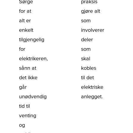
Sørge
praksis
for at
gjøre alt
alt er
som
enkelt
involverer
tilgjengelig
deler
for
som
elektrikeren,
skal
sånn at
kobles
det ikke
til det
går
elektriske
unødvendig
anlegget.
tid til
venting
og