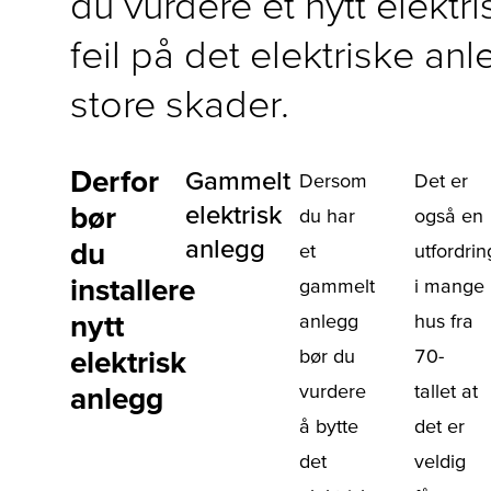
du vurdere et nytt elektri
feil på det elektriske anle
store skader.
Derfor
Gammelt
Dersom
Det er
bør
elektrisk
du har
også en
anlegg
du
et
utfordrin
installere
gammelt
i mange
nytt
anlegg
hus fra
elektrisk
bør du
70-
vurdere
tallet at
anlegg
å bytte
det er
det
veldig