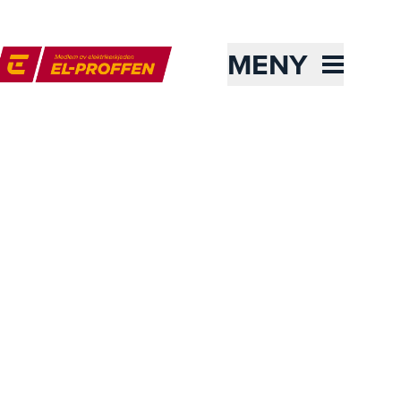
MENY
l-Proffen