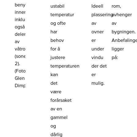
benyttes
ustabil
Ideell
rom,
innendørs,
temperatur
plassering
avhenger
inkludert
og ofte
av
av
også
har
ovner
bygningen.
deler
behov
er
Anbefaling
av
våtrom
for å
under
ligger
(sone
justere
vindu
på:
2).
temperaturen
der det
(Foto:
kan
er
Glen
det
mulig.
Dimplex)
være
forårsaket
av en
gammel
og
dårlig