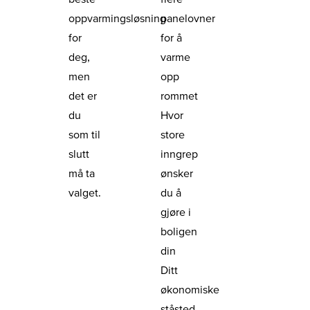
oppvarmingsløsning
panelovner
for
for å
deg,
varme
men
opp
det er
rommet
du
Hvor
som til
store
slutt
inngrep
må ta
ønsker
valget.
du å
gjøre i
boligen
din
Ditt
økonomiske
ståsted