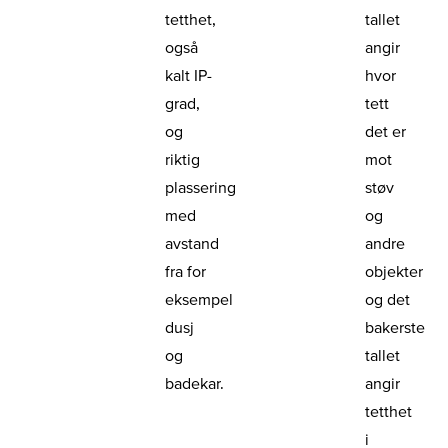
tetthet,
tallet
også
angir
kalt IP-
hvor
grad,
tett
og
det er
riktig
mot
plassering
støv
med
og
avstand
andre
fra for
objekter
eksempel
og det
dusj
bakerste
og
tallet
badekar.
angir
tetthet
i