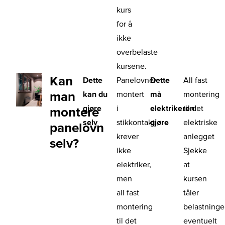
kurs
for å
ikke
overbelaste
kursene.
Kan
Dette
Panelovner
Dette
All fast
man
kan du
montert
må
montering
gjøre
i
elektrikeren
til det
montere
selv
stikkontakt
gjøre
elektriske
panelovn
krever
anlegget
selv?
ikke
Sjekke
elektriker,
at
men
kursen
all fast
tåler
montering
belastninge
til det
eventuelt