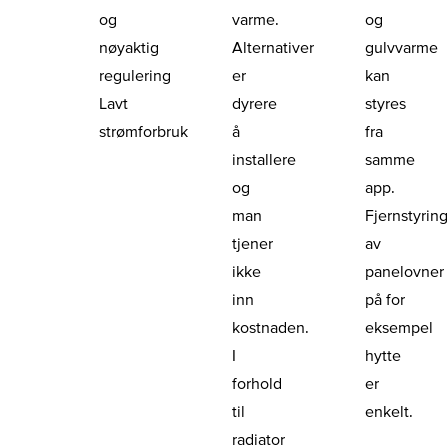
og
varme.
og
nøyaktig
Alternativer
gulvvarme
regulering
er
kan
Lavt
dyrere
styres
strømforbruk
å
fra
installere
samme
og
app.
man
Fjernstyrin
tjener
av
ikke
panelovner
inn
på for
kostnaden.
eksempel
I
hytte
forhold
er
til
enkelt.
radiator