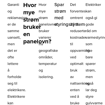
Hvor
Spar
Garanti
Hvor
Det
Elektriker
strøm
mye
og
mye
forventes
kan
med
reklamasjon
strøm
omtrent
også gi
strøm
styringssystem
er de
panelovner
25 %
gode
bruker
samme
bruker
reduserte
råd om
en
uansett,
varierer
kostnader
varmestyri
panelovn?
men
fra
til
som
det er
geografiske
oppvarming
ikke
ofte
områder,
ved
bare
lettere
temperatur
optimalt
sparer
å
og
bruk
strøm,
forholde
isolering.
av
men
seg til
nattsenking
også
elektrikere.
enten
lar deg
Elektrikere
ved å
styre
kan
bruke
gulvvarme