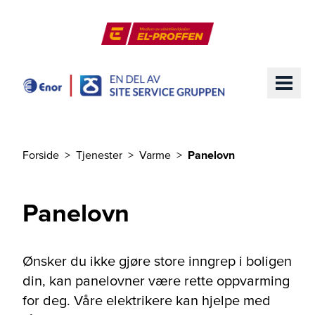
Til hovedinnhold
El-Proffen
ME
Forside
Tjenester
Varme
Panelovn
Du er her
Panelovn
Ønsker du ikke gjøre store inngrep i boligen
din, kan panelovner være rette oppvarming
for deg. Våre elektrikere kan hjelpe med