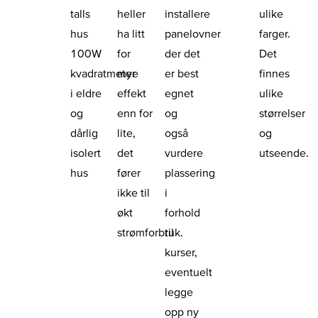
talls
heller
installere
ulike
hus
ha litt
panelovner
farger.
100W
for
der det
Det
kvadratmeter
mye
er best
finnes
i eldre
effekt
egnet
ulike
og
enn for
og
størrelser
dårlig
lite,
også
og
isolert
det
vurdere
utseende.
hus
fører
plassering
ikke til
i
økt
forhold
strømforbruk.
til
kurser,
eventuelt
legge
opp ny