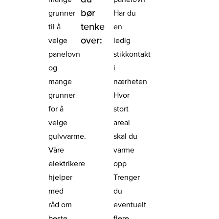
bør
grunner
Har du
tenke
til å
en
over:
velge
ledig
panelovn
stikkontakt
og
i
mange
nærheten
grunner
Hvor
for å
stort
velge
areal
gulvvarme.
skal du
Våre
varme
elektrikere
opp
hjelper
Trenger
med
du
råd om
eventuelt
beste
flere