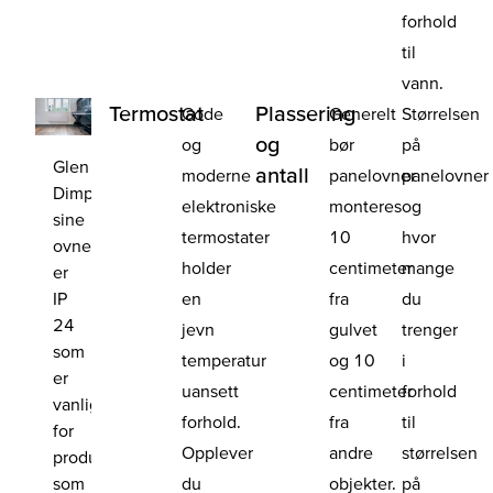
forhold
til
vann.
Termostat
Plassering
Gode
Generelt
Størrelsen
og
og
bør
på
Glen
antall
moderne
panelovner
panelovner
Dimplex
elektroniske
monteres
og
sine
termostater
10
hvor
ovner
holder
centimeter
mange
er
IP
en
fra
du
24
jevn
gulvet
trenger
som
temperatur
og 10
i
er
uansett
centimeter
forhold
vanlig
forhold.
fra
til
for
Opplever
andre
størrelsen
produkter
som
du
objekter.
på