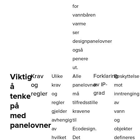
for
vannbåren
varme
ser
designpanelovner
også
penere
ut.
Viktig
Krav
Forklaring
Ulike
Alle
Beskyttelse
av IP-
og
å
krav
panelovner
mot
grad
regler
og
må
inntrenging
tenke
regler
tilfredsstille
av
på
gjelder
kravene
vann
med
avhengig
til
og
panelovner
av
Ecodesign.
objekter
hvilket
Det
defineres