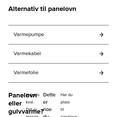
Alternativ til panelovn
Varmepumpe
Varmekabel
Varmefolie
Panelovn
Dette
Valgets
Har du
er
eller
kval.
plass
noe
Det er
til
gulvvarme?
du
mange
panelovn