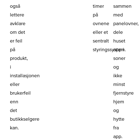
også
timer
sammen
lettere
på
med
avklare
ovnene
panelovner,
om det
eller et
dele
er feil
sentralt
huset
på
styringssystem.
opp i
produkt,
soner
i
og
installasjonen
ikke
eller
minst
brukerfeil
fjernstyre
enn
hjem
det
og
butikkselgere
hytte
kan.
fra
app.