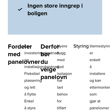
Ingen store inngrep i
boligen
Fordeler
Derfor
Styring
Lav
Nyere
Varmestyri
med
bør
investeringskostnad
bygg
er
og
med
enkelt
panelovner
du
installasjonskostnad
god
å
velge
Fleksibel
isolasjon
installere
panelovn
plassering
har
og kan
og lett
lavt
ettermonte
å flytte
behov
som
Enkel
for
gjør at
å styre
tilført
panelovner