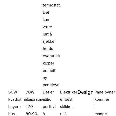
termostat.
Det
kan
være
lurt å
sjekke
før du
eventuelt
kjøper
en helt
ny
panelovn.
Design
50W
70W
Det er
Elektriker
Panelovner
kvadratmeter
kvadratmeter
alltid
er best
kommer
i nyere
i 70-
positivt
skikket
i
hus
80-90-
å
til å
mange