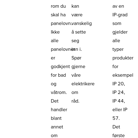
rom du
kan
av en
skal ha
være
IP-grad
panelovn.
vanskelig
som
Ikke
å sette
gjelder
alle
seg
alle
panelovner
inn i.
typer
er
Spør
produkter
godkjent
gjerne
for
for bad
våre
eksempel
og
elektrikere
IP 20,
våtrom.
om
IP 24,
Det
råd.
IP 44,
handler
eller IP
blant
57.
annet
Det
om
første