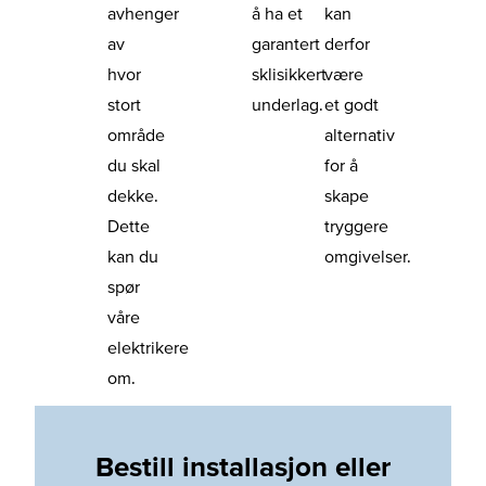
avhenger
å ha et
kan
av
garantert
derfor
hvor
sklisikkert
være
stort
underlag.
et godt
område
alternativ
du skal
for å
dekke.
skape
Dette
tryggere
kan du
omgivelser.
spør
våre
elektrikere
om.
Bestill installasjon eller