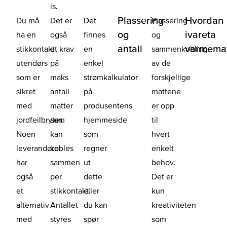
is.
Plassering
Hvordan
Du må
Det er
Det
Plassering
og
ivareta
ha en
også
finnes
og
antall
varmema
stikkontakt
et krav
en
sammenkobling
utendørs
på
enkel
av de
som er
maks
strømkalkulator
forskjellige
sikret
antall
på
mattene
med
matter
produsentens
er opp
jordfeilbryter.
som
hjemmeside
til
Noen
kan
som
hvert
leverandører
kobles
regner
enkelt
har
sammen
ut
behov.
også
per
dette
Det er
et
stikkontakt.
eller
kun
alternativ
Antallet
du kan
kreativiteten
med
styres
spør
som