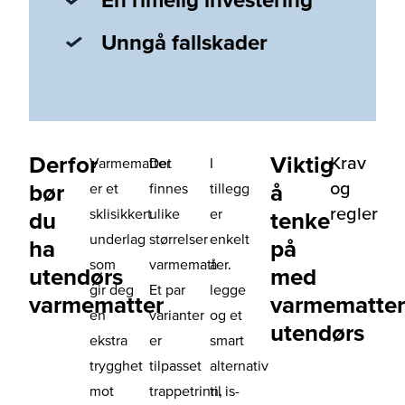
Unngå fallskader
Derfor
Viktig
Krav
Varmematter
Det
I
og
bør
å
er et
finnes
tillegg
regler
sklisikkert
ulike
er
du
tenke
underlag
størrelser
enkelt
ha
på
som
varmematter.
å
utendørs
med
gir deg
Et par
legge
varmematter
varmematter
en
varianter
og et
utendørs
ekstra
er
smart
trygghet
tilpasset
alternativ
mot
trappetrinn,
til is-