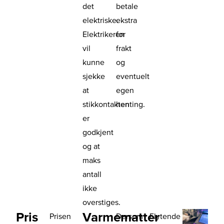
det
betale
elektriske.
ekstra
Elektrikeren
for
vil
frakt
kunne
og
sjekke
eventuelt
at
egen
stikkontakten
henting.
er
godkjent
og at
maks
antall
ikke
overstiges.
Pris
Varmematter
Prisen
Dersom
Flytende