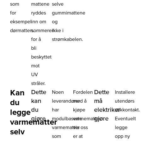
som
mattene
selve
for
ryddes
gummimattene
eksempel
inn om
og
dørmatten.
sommeren
ikke i
for å
strømkabelen.
bli
beskyttet
mot
UV
stråler.
Kan
Dette
Dette
Noen
Fordelen
Installere
kan
må
du
leverandører
med å
utendørs
du
elektriker
har
kjøpe
stikkontakt.
legge
gjøre
gjøre
modulbaserte
varmematter
Eventuelt
varmematter
varmematter
via oss
legge
selv
som
er at
opp ny