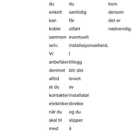
du
du
kurs
enkelt
samtidig
dersom
kan
får
det er
koble
utført
nødvendig.
sammen
eventuelt
selv.
installasjonsarbeid.
Vi
I
anbefaler
tillegg
derimot
blir det
alltid
levert
at du
av
kontakter
installatør
elektriker
direkte
når du
og du
skal til
slipper
med
å