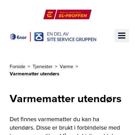
Til hovedinnhold
El-Proffen
ME
Forside
Tjenester
Varme
Du er her
Varmematter utendørs
Varmematter utendørs
Det finnes varmematter du kan ha
utendørs. Disse er brukt i forbindelse med