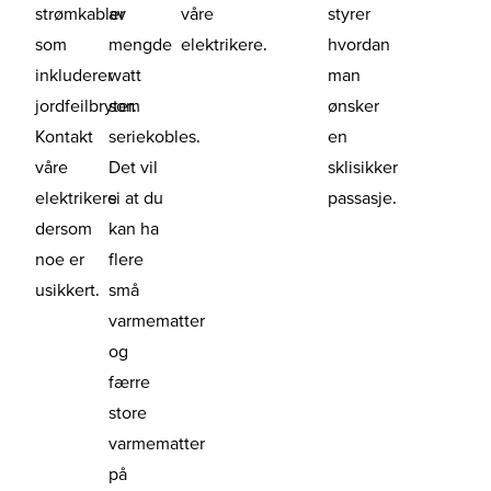
strømkabler
av
våre
styrer
som
mengde
elektrikere.
hvordan
inkluderer
watt
man
jordfeilbryter.
som
ønsker
Kontakt
seriekobles.
en
våre
Det vil
sklisikker
elektrikere
si at du
passasje.
dersom
kan ha
noe er
flere
usikkert.
små
varmematter
og
færre
store
varmematter
på