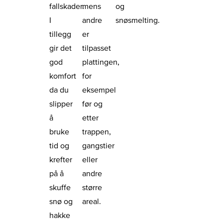
fallskader.
mens
og
I
andre
snøsmelting.
tillegg
er
gir det
tilpasset
god
plattingen,
komfort
for
da du
eksempel
slipper
før og
å
etter
bruke
trappen,
tid og
gangstier
krefter
eller
på å
andre
skuffe
større
snø og
areal.
hakke