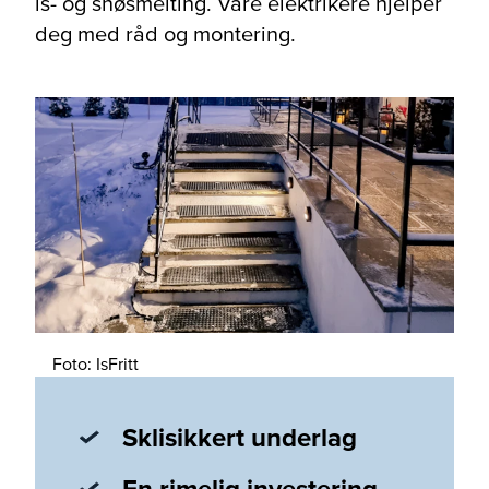
is- og snøsmelting. Våre elektrikere hjelper
deg med råd og montering.
Foto: IsFritt
Sklisikkert underlag
En rimelig investering