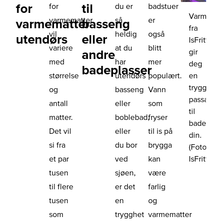
for
til
for
du er
badstuer
Varmemat
varmematter
så
er
varmematter
basseng
fra
vil
heldig
også
utendørs
eller
IsFritt
variere
at du
blitt
gir
andre
med
har
mer
deg
badeplasser
en
størrelse
utendørs
populært.
trygg
og
basseng
Vann
passasje
antall
eller
som
til
matter.
boblebad,
fryser
badeplas
Det vil
eller
til is på
din.
si fra
du bor
brygga
(Foto:
IsFritt)
et par
ved
kan
tusen
sjøen,
være
til flere
er det
farlig
tusen
en
og
som
trygghet
varmematter