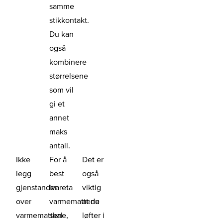
samme
stikkontakt.
Du kan
også
kombinere
størrelsene
som vil
gi et
annet
maks
antall.
Ikke
For å
Det er
legg
best
også
gjenstander
ivareta
viktig
over
varmemattene
at du
varmemattene,
skal
løfter i