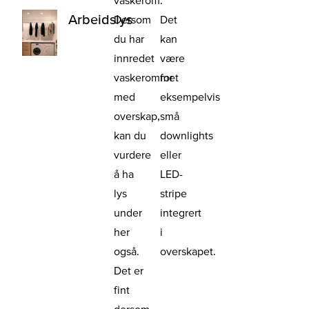
Arbeidslys
Dersom
Det
du har
kan
innredet
være
vaskerommet
for
med
eksempelvis
overskap,
små
kan du
downlights
vurdere
eller
å ha
LED-
lys
stripe
under
integrert
her
i
også.
overskapet.
Det er
fint
dersom