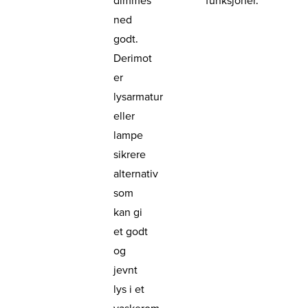
ned
godt.
Derimot
er
lysarmatur
eller
lampe
sikrere
alternativ
som
kan gi
et godt
og
jevnt
lys i et
vaskerom.