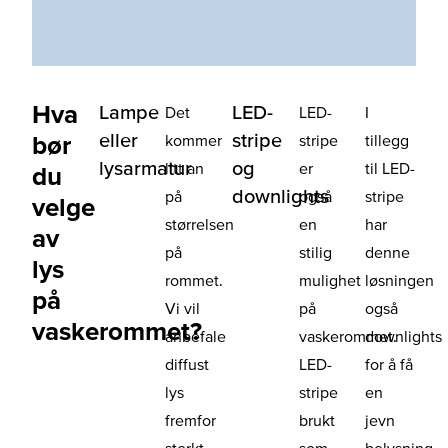
Hva
Lampe
LED-
Det
LED-
I
eller
stripe
bør
kommer
stripe
tillegg
lysarmatur
og
litt an
er
til LED-
du
downlights
på
også
stripe
velge
størrelsen
en
har
av
på
stilig
denne
lys
rommet.
mulighet
løsningen
på
Vi vil
på
også
vaskerommet?
anbefale
vaskerommet.
downlights
diffust
LED-
for å få
lys
stripe
en
fremfor
brukt
jevn
sterkt
som
belysning