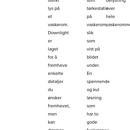
lys på
tørkestativ
over
et
på
hele
vaskerom.
vaskerom,
vaskeromme
Downlight
slik
er
som
laget
vist på
for å
bildet
fremheve
under.
enkelte
En
detaljer
spennende
du
og kul
ønsker
løsning
fremhevet,
som
men
har to
kan
gode
dimmes
funksjoner.