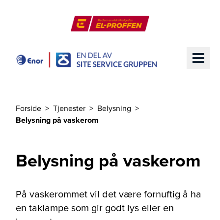
Til hovedinnhold
El-Proffen
ME
Forside
Tjenester
Belysning
Du er her
Belysning på vaskerom
Belysning på vaskerom
På vaskerommet vil det være fornuftig å ha
en taklampe som gir godt lys eller en