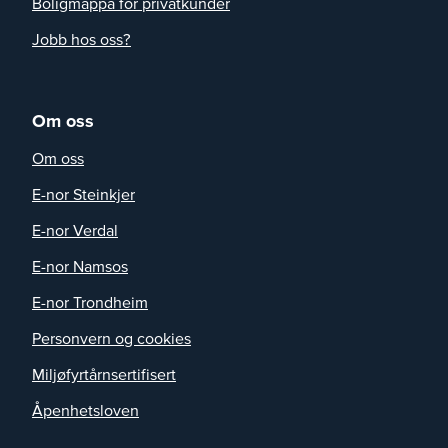
Boligmappa for privatkunder
Jobb hos oss?
Om oss
Om oss
E-nor Steinkjer
E-nor Verdal
E-nor Namsos
E-nor Trondheim
Personvern og cookies
Miljøfyrtårnsertifisert
Åpenhetsloven