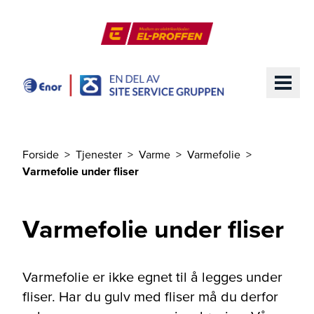
Til hovedinnhold
El-Proffen
ME
Forside
Tjenester
Varme
Varmefolie
Du er her
Varmefolie under fliser
Varmefolie under fliser
Varmefolie er ikke egnet til å legges under
fliser. Har du gulv med fliser må du derfor